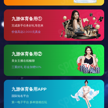
最高行驶速度
25km/h
爬坡度
58%/30°
轮胎型号
8.25-16
注：产品参数以实物为准，解释权和最终解释权归公司所
有。
工程机械